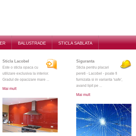
IER
BALUSTRADE
STICLA SABLATA
Sticla Lacobel
Siguranta
Este o sticla opaca cu
Sticla pentru placari
utilizare exclusiva la interior.
pereti - Lacobel - poate fi
Gradul de opacizare mare ...
furnizata si in varianta 'safe',
avand lipit pe ...
Mai mult
Mai mult