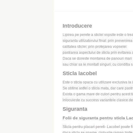
Introducere
Lipirea pe perete a sticlei vopsite este o tr
siguranta utilizatorului final: prin prevenirea
calitatea sticlei: prin protejarea vopselei
pastrarea aspectului de sticla prin evitarea 
Daca se doreste montarea de panouri mari , e 
sau chiar sa le montati singuri, cu conditia s
Sticla lacobel
Este o sticla opaca cu utilizare exclusiva la
Se obtine astfel o sticla mata, dar care pastre
Exista o gama mare de culori pentru acest tip
inlocuieste cu success variantele clasice de
Siguranta
Folii de siguranta pentru sticla La
Sticla pentru placari pereti- Lacobel poate fi
daca sticla se sparge, cioburile raman lipite