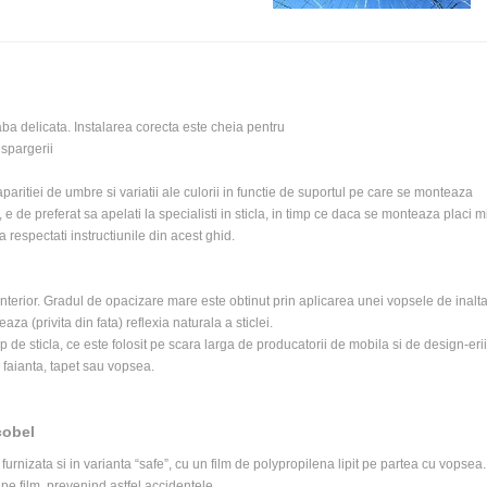
eaba delicata. Instalarea corecta este cheia pentru
 spargerii
aparitiei de umbre si variatii ale culorii in functie de suportul pe care se monteaza
de preferat sa apelati la specialisti in sticla, in timp ce daca se monteaza placi mic
a respectati instructiunile din acest ghid.
 interior. Gradul de opacizare mare este obtinut prin aplicarea unei vopsele de inalta 
aza (privita din fata) reflexia naturala a sticlei.
 de sticla, ce este folosit pe scara larga de producatorii de mobila si de design-erii
 faianta, tapet sau vopsea.
cobel
 furnizata si in varianta “safe”, cu un film de polypropilena lipit pe partea cu vopsea.
 pe film, prevenind astfel accidentele