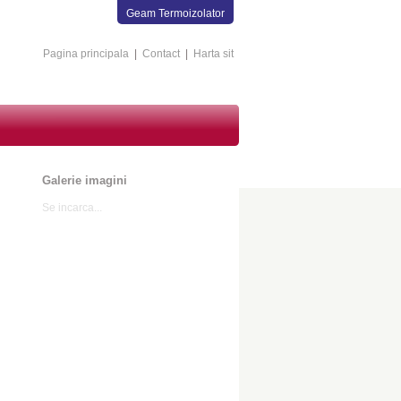
Geam Termoizolator
Pagina principala
|
Contact
|
Harta sit
Galerie imagini
Se incarca...