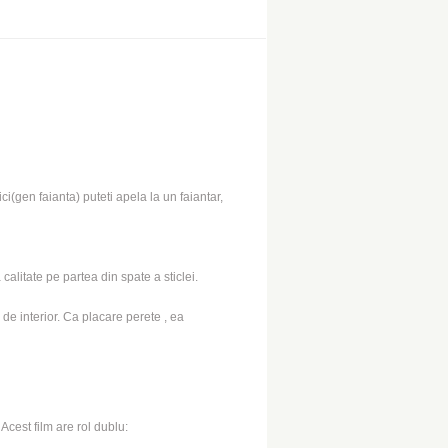
i(gen faianta) puteti apela la un faiantar,
calitate pe partea din spate a sticlei.
 de interior. Ca placare perete , ea
 Acest film are rol dublu: