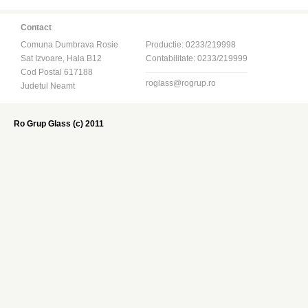
Contact
Comuna Dumbrava Rosie
Productie: 0233/219998
Sat Izvoare, Hala B12
Contabilitate: 0233/219999
Cod Postal 617188
roglass@rogrup.ro
Judetul Neamt
Ro Grup Glass (c) 2011