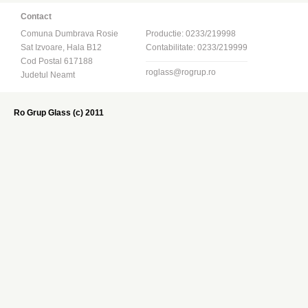
Contact
Comuna Dumbrava Rosie
Productie: 0233/219998
Sat Izvoare, Hala B12
Contabilitate: 0233/219999
Cod Postal 617188
roglass@rogrup.ro
Judetul Neamt
Ro Grup Glass (c) 2011