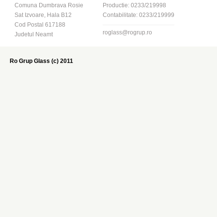
Comuna Dumbrava Rosie
Productie: 0233/219998
Sat Izvoare, Hala B12
Contabilitate: 0233/219999
Cod Postal 617188
roglass@rogrup.ro
Judetul Neamt
Ro Grup Glass (c) 2011